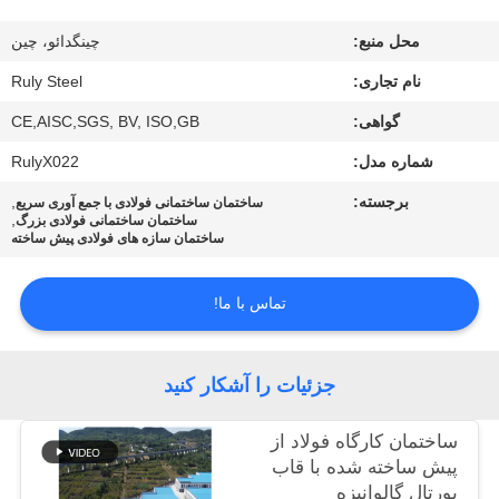
ما
محل منبع:
چینگدائو، چین
تور
نام تجاری:
Ruly Steel
کارخانه
گواهی:
CE,AISC,SGS, BV, ISO,GB
شماره مدل:
RulyX022
کنترل
برجسته:
,
ساختمان ساختمانی فولادی با جمع آوری سریع
,
ساختمان ساختمانی فولادی بزرگ
کیفیت
ساختمان سازه های فولادی پیش ساخته
با
تماس با ما!
ما
تماس
جزئیات را آشکار کنید
بگیرید
ساختمان کارگاه فولاد از
پیش ساخته شده با قاب
اخبار
پورتال گالوانیزه