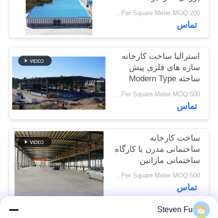
USD25-USD45 Per Square Meter MOQ:200 متر مربع
راه
تماس
حل
استرالیا ساخت کارخانه
خطا
سازه های فلزی پیش
ساخته Modern Type
BLOG
Truss Roof
USD29-USD99 Per Square Meter MOQ:500 متر مربع
تماس
نقشه
سایت
ساخت کارخانه
ساختمانی مدرن با کارگاه
ساختمانی مازانین
PRIVACY
USD29-USD99 Per Square Meter MOQ:500 متر مربع
POLICY
تماس
Steven Fu