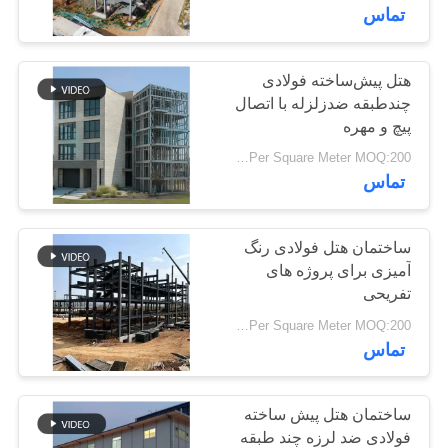
ما
تماس
تور
هتل پیش‌ساخته فولادی
77
چندطبقه ضدزلزله با اتصال
کارخانه
ساخت سازه های
پیچ و مهره
USD29-USD49 Per Square Meter MOQ:200 متر مربع
فلزی
کنترل
تماس
کیفیت
ساختمان هتل فولادی رنگ
با
آمیزی برای پروژه های
تفریحی
41
ما
USD19-USD39 Per Square Meter MOQ:200 متر مربع
ساخت سازه های
تماس
تماس
بگیرید
فولادی
ساختمان هتل پیش ساخته
اخبار
فولادی ضد لرزه چند طبقه