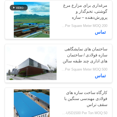
مرغداری برای مزارع مرغ
گوشتی، تخم‌گذار و
17
پرورش‌دهنده – سازه
فولادی پیش‌ساخته با
USD29-USD99 Per Square Meter MOQ:200 متر مربع
تیرهای فولادی سازه
پانل‌های عایق و سیستم
تماس
تهویه
ساختمان های نمایشگاهی
سازه فولادی / ساختمان
های اداری چند طبقه سالن
نمایشگاه
8
USD29-USD99 Per Square Meter MOQ:500 متر مربع
تماس
سازه فولادی آویزان
کارگاه ساخت سازه های
فولادی مهندسی سنگین با
سقف تراس
USD900-USD1500 Per Ton MOQ:50 تن