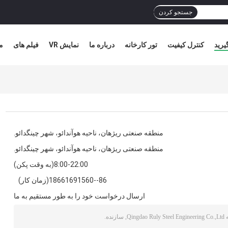
جستجو کردن
یرید
کنترل کیفیت
تور کارخانه
درباره ما
نمایش VR
فیلم های
م
منطقه صنعتی ریژهان، ناحیه هوآندائو، شهر چینگدائو.
منطقه صنعتی ریژهان، ناحیه هوآندائو، شهر چینگدائو.
8:00-22:00(به وقت پکن)
86--18661691560(زمان کار)
ارسال درخواست خود را به طور مستقیم به ما