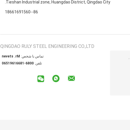
Tieshan Industrial zone, Huangdao District, Qingdao City.
86--18661691560
QINGDAO RULY STEEL ENGINEERING CO.,LTD
تماس با شخص:
Mr. steven
تلفن:
0086-18661691560