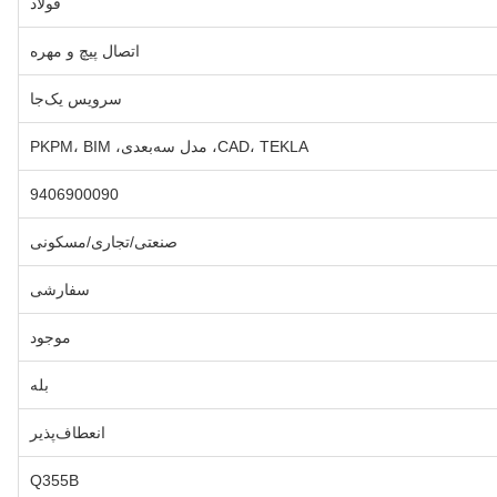
فولاد
اتصال پیچ و مهره
سرویس یک‌جا
CAD، TEKLA، مدل سه‌بعدی، PKPM، BIM
9406900090
صنعتی/تجاری/مسکونی
سفارشی
موجود
بله
انعطاف‌پذیر
Q355B