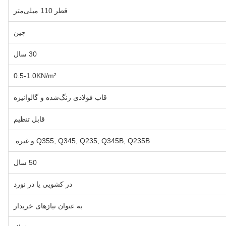
قطر 110 میلی‌متر
چین
30 سال
0.5-1.0KN/m²
قاب فولادی رنگ‌شده و گالوانیزه
قابل تنظیم
Q355, Q345, Q235, Q345B, Q235B و غیره.
50 سال
در کشویی یا در نورد
به عنوان نیازهای خریدار