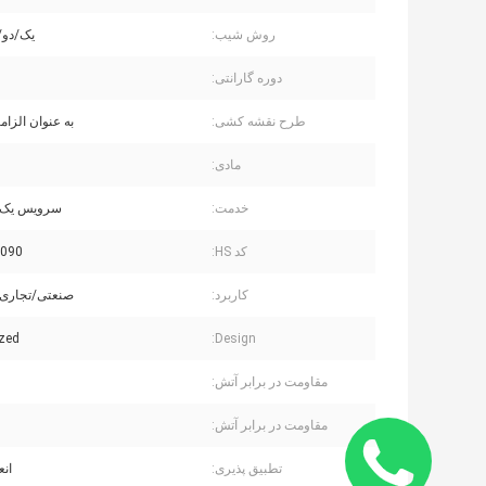
روش شیب:
یک/دو/
دوره گارانتی:
طرح نقشه کشی:
به عنوان الزام
مادی:
خدمت:
سرویس یک م
کد HS:
090
کاربرد:
صنعتی/تجاری
zed
Design:
مقاومت در برابر آتش:
مقاومت در برابر آتش:
تطبیق پذیری:
انع