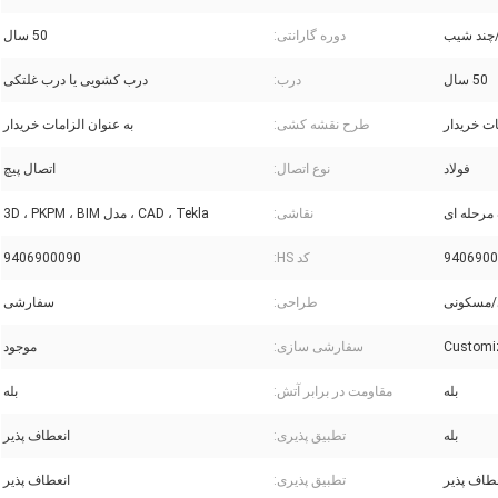
چند شیب
دوره گارانتی:
50 سال
50 سال
درب:
درب کشویی یا درب غلتکی
ات خریدار
طرح نقشه کشی:
به عنوان الزامات خریدار
فولاد
نوع اتصال:
اتصال پیچ
رحله ای
نقاشی:
CAD ، Tekla ، مدل 3D ، PKPM ، BIM
9406900
کد HS:
9406900090
/مسکونی
طراحی:
سفارشی
Customi
سفارشی سازی:
موجود
بله
مقاومت در برابر آتش:
بله
بله
تطبیق پذیری:
انعطاف پذیر
طاف پذیر
تطبیق پذیری:
انعطاف پذیر