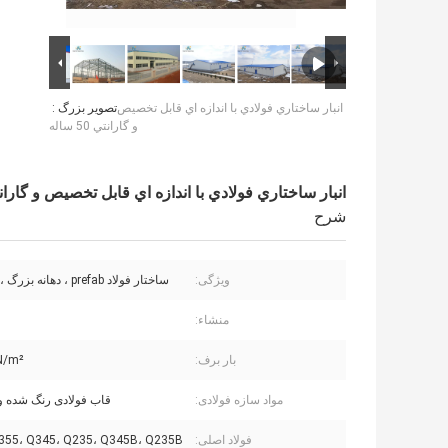
انبار ساختاري فولادي با اندازه اي قابل تخصيص
تصویر بزرگ :
و گارانتي 50 ساله
انبار ساختاري فولادي با اندازه اي قابل تخصيص و گارانتي 50 س
شرح
ویژگی:
ساختار فولاد prefab ، دهانه بزرگ ، چند طبقه
منشاء:
بار برف:
N/m²
مواد سازه فولادی:
قاب فولادی رنگ شده و 
فولاد اصلی:
Q355، Q345، Q235، Q345B، Q235B و غیر