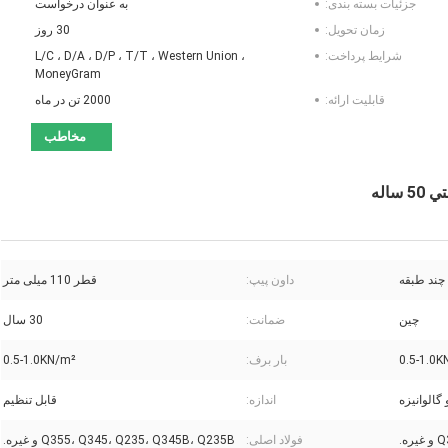
جزئیات بسته بندی:
به عنوان درخواست
زمان تحویل:
30 روز
شرایط پرداخت:
L/C ، D/A ، D/P ، T/T ، Western Union ،
MoneyGram
قابلیت ارائه:
2000 تن در ماه
مخاطب
اله
داون پیپ:
قطر 110 میلی متر
چین
ضمانت:
30 سال
0.5-1.0K
بار برف:
0.5-1.0KN/m²
گالوانیزه
اندازه:
قابل تنظیم
ه.
فولاد اصلی:
Q355، Q345، Q235، Q345B، Q235B و غیره.