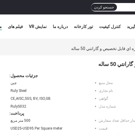
جستجو کردن
یرید
کنترل کیفیت
تور کارخانه
درباره ما
نمایش VR
فیلم های
م
اي قابل تخصيص و گارانتي 50 ساله
ي 50 ساله
جزئیات محصول:
محل منبع:
چین
نام تجاری:
Ruly Steel
گواهی:
CE,AISC,SGS, BV, ISO,GB
شماره مدل:
RulyS032
پرداخت:
دار حداقل تعداد سفارش:
500 متر مربع
قیمت:
USD25-USD95 Per Square meter