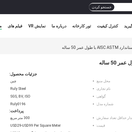
جستجو کردن
یرید
کنترل کیفیت
تور کارخانه
درباره ما
نمایش VR
فیلم های
م
 طول عمر 50 ساله
جزئیات محصول:
محل منبع:
چین
نام تجاری:
Ruly Steel
گواهی:
SGS, BV, ISO
شماره مدل:
Ruly0196
پرداخت:
دار حداقل تعداد سفارش:
300 متر مربع
قیمت:
USD29-USD99 Per Square Meter