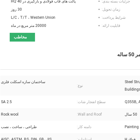
جزئیات بسته بندی:
پالت های قاب فولادی و بارگیری در 40'HQ
زمان تحویل:
30 روز
شرایط پرداخت:
L/C ، T/T ، Western Union
قابلیت ارائه:
20000 متر مربع در ماه
مخاطب
Steel St
ساختمان سازه اسکلت فلزی
نوع:
Building
Q355B, 
سطح انفجار شات:
SA 2.5
50 سال
Wall and Roof:
Rock wool
Painting
دامنه کار:
طراحی ، ساخت ، نصب
فولاد H
استاندارد:
AISC، ASTM، BS، DIN، GB، JIS