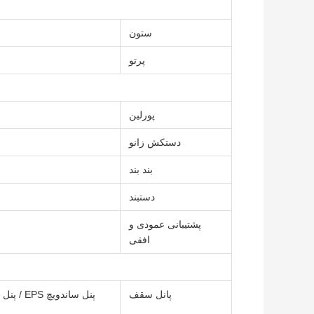
ستون
پرتو
پورلین
دستکش زانو
بند بند
دستبند
پشتیبانی عمودی و
افقی
پانل سقف