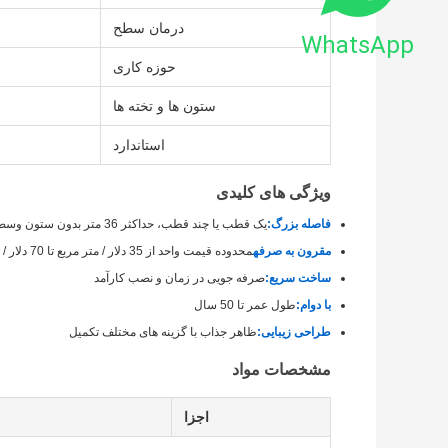
درمان سطح
WhatsApp
حوزه کاری
ستون ها و تخته ها
استاندارد
ویژگی های کلیدی
فاصله بزرگ:
یک قطب یا چند قطب، حداکثر 36 متر بدون ستون وسط
مقرون به صرفه
محدوده قیمت واحد از 35 دلار / متر مربع تا 70 دلار / متر مربع بر اساس نیازهای مشتری
ساخت سريع:
صرفه جویی در زمان و نصب کارآمد
با دوام:
طول عمر تا 50 سال
طراحی زیبایی:
ظاهر جذاب با گزینه های مختلف تکمیل
مشخصات مواد
اجزا