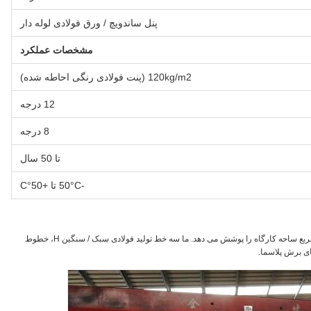
پنل ساندویچ / ورق فولادی لوله دار
مشخصات عملکرد
120kg/m2 (پنت فولادی رنگی احاطه شده)
12 درجه
8 درجه
تا 50 سال
-50°C تا +50°C
تاسیسات ساخت سازه های فولادی ما ۳۵۰۰۰ متر مربع و ۲۰۰۰۰ متر مربع ساحه کارگاه را پوشش می دهد. ما سه خط تولید فولادی سبک / سنگین H، خطوط