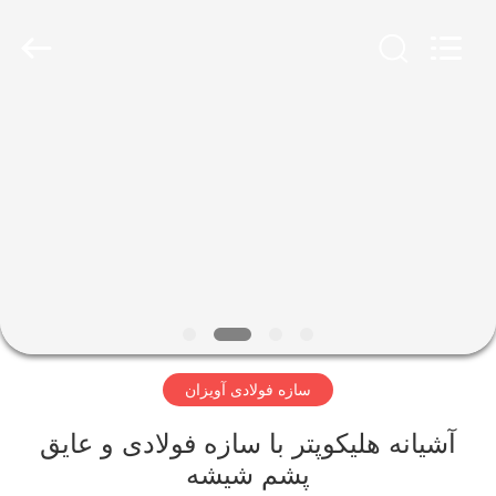
Qingdao
Ruly
Steel
Engineering
Co.,Ltd.
All
Rights
Reserved.
خانه
محصولات
فیلم
های
نمایش
سازه فولادی آویزان
VR
آشیانه هلیکوپتر با سازه فولادی و عایق
درباره
پشم شیشه