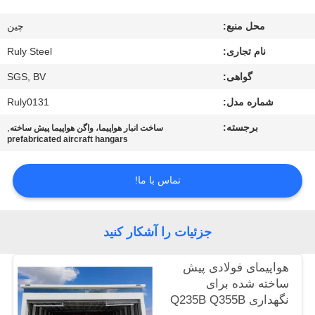
ما
محل منبع:
چين
تور
نام تجاری:
Ruly Steel
کارخانه
گواهی:
SGS, BV
شماره مدل:
Ruly0131
کنترل
برجسته:
,
ساخت انبار هواپیما، واگن هواپیما پیش ساخته
prefabricated aircraft hangars
کیفیت
تماس با ما!
با
ما
جزئیات را آشکار کنید
تماس
بگیرید
هواپیمای فولادی پیش
ساخته شده برای
نگهداری Q235B Q355B
اخبار