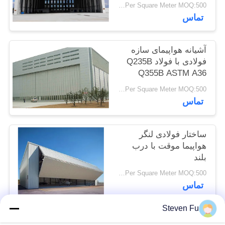
USD29-USD99 Per Square Meter MOQ:500 متر مربع
تماس
راه
حل
آشیانه هواپیمای سازه
خطا
فولادی با فولاد Q235B
Q355B ASTM A36
USD29-USD99 Per Square Meter MOQ:500 متر مربع
BLOG
تماس
SITEMAP
ساختار فولادی لنگر
هواپیما موقت با درب
PRIVACY
بلند
POLICY
USD29-USD99 Per Square Meter MOQ:500 متر مربع
تماس
Steven Fu