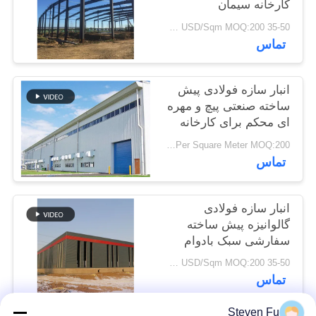
کارخانه سیمان
35-50 USD/Sqm MOQ:200 متر مربع
راه
تماس
حل
خطا
انبار سازه فولادی پیش
ساخته صنعتی پیچ و مهره
ای محکم برای کارخانه
BLOG
USD29-USD49 Per Square Meter MOQ:200 متر مربع
تماس
SITEMAP
انبار سازه فولادی
PRIVACY
گالوانیزه پیش ساخته
POLICY
سفارشی سبک بادوام
برای ذخیره سازی
35-50 USD/Sqm MOQ:200 متر مربع
تماس
Steven Fu