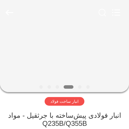
Qingdao
Ruly
Steel
Engineering
Co.,Ltd.
All
Rights
Reserved.
خانه
محصولات
فیلم
های
نمایش
انبار ساخت فولاد
VR
انبار فولادی پیش‌ساخته با جرثقیل - مواد
درباره
Q235B/Q355B