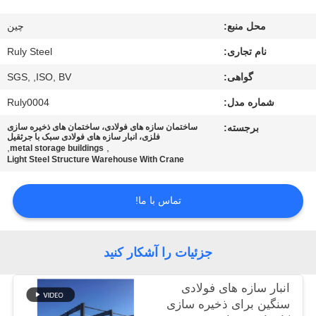
ما
محل منبع:
چين
تور
نام تجاری:
Ruly Steel
کارخانه
گواهی:
SGS, ,ISO, BV
شماره مدل:
Ruly0004
کنترل
برجسته:
ساختمان سازه های فولادی، ساختمان های ذخیره سازی
فلزی، انبار سازه های فولادی سبک با جرثقیل
کیفیت
,
,
metal storage buildings
Light Steel Structure Warehouse With Crane
با
تماس با ما!
ما
تماس
جزئیات را آشکار کنید
بگیرید
انبار سازه های فولادی
سنگین برای ذخیره سازی
اخبار