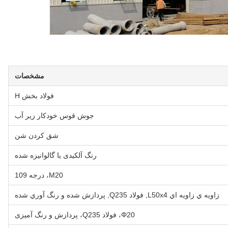
مشخصات
فولاد بخش H
جوش قوس خودکار زیر آب
شق کردن شن
رنگ آلکیدی یا گالوانیزه شده
M20، درجه 109
زاويه ي زاويه اي L50x4, فولاد Q235, پردازش شده و رنگ آوري شده
Φ20، فولاد Q235، پردازش و رنگ آمیزی