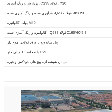
Φ20، فولاد Q235، پردازش و رنگ آمیزی
Φ89*3، فولاد Q235، فرآوری شده و رنگ آمیزی شده
M12 بولت گالوانیزه
C160*60*2.5فولاد Q235 ، گالوانیزه و رنگ آمیزی شده
پنل ساندویچ یا ورق فولادی موج دار
PVC با ضخامت 1 میلی متر
سیمان شیشه ای، پیچ های خودکش و غیره