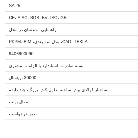
SA 25
CE، AISC، SGS، BV، ISO، GB
راهنمايي مهندسان در محل
CAD، TEKLA، مدل سه بعدی، PKPM، BIM
9406900090
بسته صادرات استاندارد یا الزامات مشتری
30000 تن/سال
ساختار فولادی پیش ساخته، طول کش بزرگ، چند طبقه
اتصال بولت
طبق درخواست