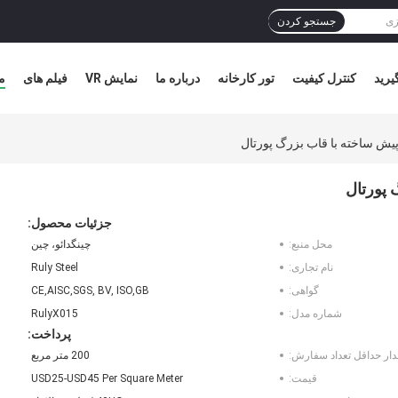
جستجو کردن
یرید
کنترل کیفیت
تور کارخانه
درباره ما
نمایش VR
فیلم های
م
پیش ساخته با قاب بزرگ پورتال
 پورتال
جزئیات محصول:
محل منبع:
چینگدائو، چین
نام تجاری:
Ruly Steel
گواهی:
CE,AISC,SGS, BV, ISO,GB
شماره مدل:
RulyX015
پرداخت:
دار حداقل تعداد سفارش:
200 متر مربع
قیمت:
USD25-USD45 Per Square Meter