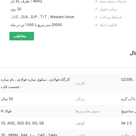
جزئیات بسته بندی:
40HQ / ظرف بالا باز
زمان تحویل:
20 روز
شرایط پرداخت:
L/C ، D/A ، D/P ، T/T ، Western Union ،
قابلیت ارائه:
20000 متر مربع یا 1500 تن در ماه
مخاطب
ال
Q235B ،
کارگاه فولادی ، سکوی سازه فولادی ، بام سازه
کاربرد:
، قسمت قاب
با آب گرم
زندگی:
50 سال
 ساندویچ
ستون ها و تیرها:
فولاد H
SA 2.5
گواهی:
CE, AISC, SGS, BV, ISO, GB
 در سایت
نقاشی:
CAD ، Tekla ، مدل 3D ، PKPM ، BIM