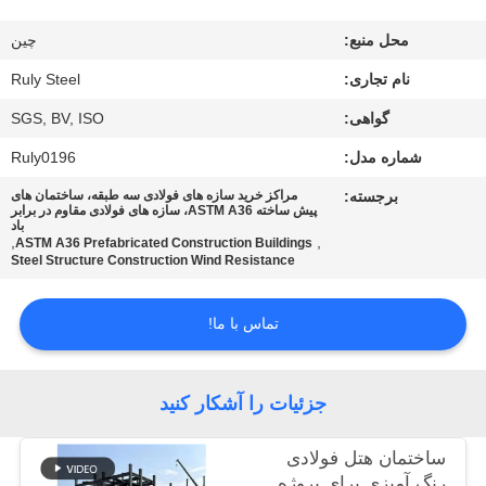
ما
محل منبع:
چین
تور
نام تجاری:
Ruly Steel
کارخانه
گواهی:
SGS, BV, ISO
شماره مدل:
Ruly0196
کنترل
برجسته:
مراکز خرید سازه های فولادی سه طبقه، ساختمان های
پیش ساخته ASTM A36، سازه های فولادی مقاوم در برابر
کیفیت
باد
,
,
ASTM A36 Prefabricated Construction Buildings
Steel Structure Construction Wind Resistance
با
تماس با ما!
ما
تماس
بگیرید
جزئیات را آشکار کنید
ساختمان هتل فولادی
اخبار
رنگ آمیزی برای پروژه