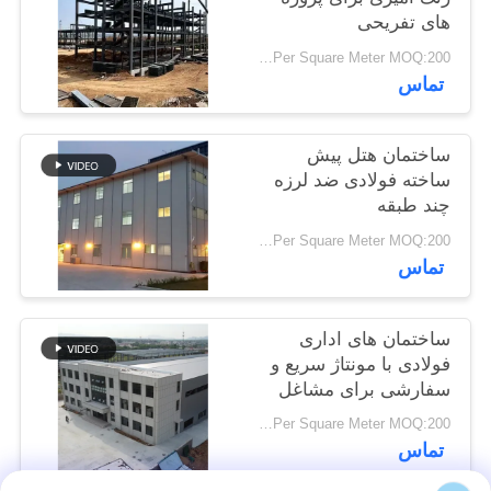
های تفریحی
راه
USD19-USD39 Per Square Meter MOQ:200 متر مربع
تماس
حل
خطا
ساختمان هتل پیش
ساخته فولادی ضد لرزه
BLOG
چند طبقه
USD29-USD49 Per Square Meter MOQ:200 متر مربع
تماس
نقشه
سایت
ساختمان های اداری
فولادی با مونتاژ سریع و
PRIVACY
سفارشی برای مشاغل
POLICY
مدرن
USD29-USD99 Per Square Meter MOQ:200 متر مربع
تماس