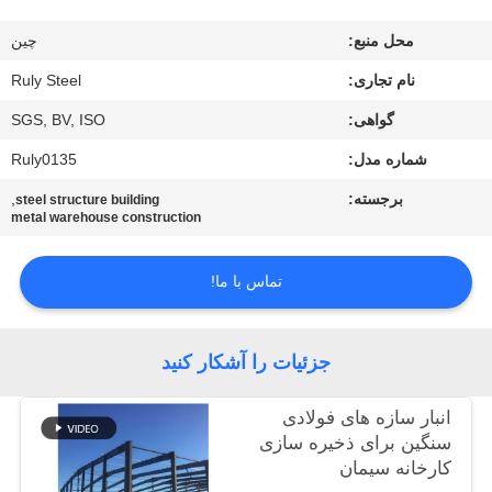
ما
محل منبع:
چين
تور
نام تجاری:
Ruly Steel
کارخانه
گواهی:
SGS, BV, ISO
شماره مدل:
Ruly0135
کنترل
برجسته:
,
steel structure building
metal warehouse construction
کیفیت
تماس با ما!
با
ما
جزئیات را آشکار کنید
تماس
بگیرید
انبار سازه های فولادی
سنگین برای ذخیره سازی
کارخانه سیمان
اخبار