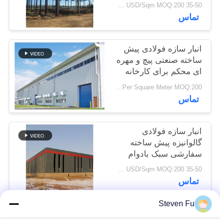
35-50 USD/Sqm MOQ:200 متر مربع
تماس
راه
حل
انبار سازه فولادی پیش
خطا
ساخته صنعتی پیچ و مهره
ای محکم برای کارخانه
USD29-USD49 Per Square Meter MOQ:200 متر مربع
BLOG
تماس
SITEMAP
انبار سازه فولادی
گالوانیزه پیش ساخته
PRIVACY
سفارشی سبک بادوام
برای ذخیره سازی
POLICY
35-50 USD/Sqm MOQ:200 متر مربع
تماس
Steven Fu