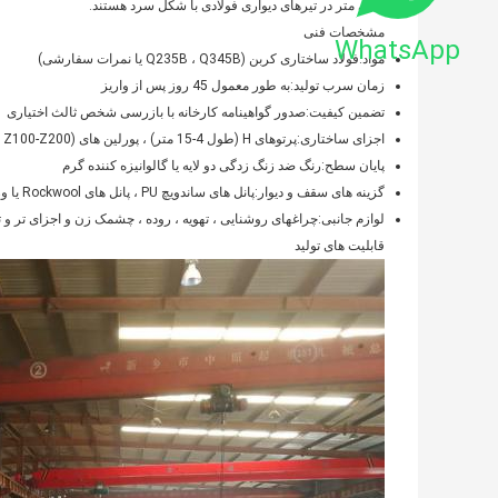
میلی متر در تیرهای دیواری فولادی با شکل سرد هستند.
مشخصات فنی
WhatsApp
مواد:
فولاد ساختاری کربن (Q235B ، Q345B یا نمرات سفارشی)
زمان سرب تولید:
به طور معمول 45 روز پس از واریز
تضمین کیفیت:
صدور گواهینامه کارخانه با بازرسی شخص ثالث اختیاری
اجزای ساختاری:
پرتوهای H (طول 4-15 متر) ، پورلین های C/Z (C120-C320 ، Z100-Z200)
پایان سطح:
رنگ ضد زنگ زدگی دو لایه یا گالوانیزه کننده گرم
گزینه های سقف و دیوار:
پانل های ساندویچ PU ، پانل های Rockwool یا ورق های فولادی راه راه
لوازم جانبی:
چراغهای روشنایی ، تهویه ، روده ، چشمک زن و اجزای تر و ت
قابلیت های تولید