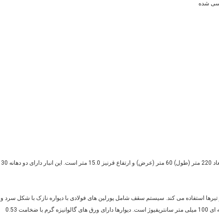
این ساختمان زراعت Peb Warehouse Peb شامل 13200 متر مربع با ابعاد 220 متر (طول) 60 متر (عرض) و ارتفاع قرنیز 15.0 متر است. این انبار دارای دو دهانه 30
از ساخت قاب پورتال با ستون های فولادی جامد H شکل و تیرها استفاده می کند. سیستم سقف شامل پورلین های فولادی با دیواره نازک با شکل سرد و
پانل های سقف فولادی گالوانیزه با رنگ 0.6 میلی متر با عایق پشم شیشه ای 100 میلی متر سانتریفیوژ است. دیوارها دارای ورق های گالوانیزه گرم با ضخامت 0.53