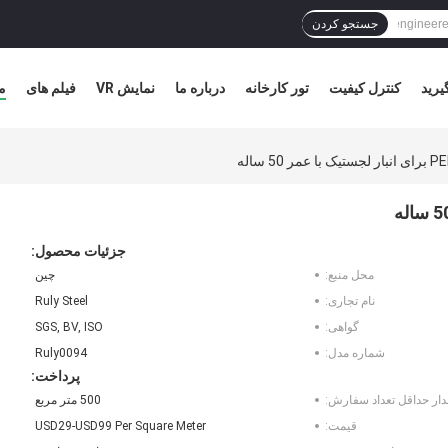
جستجو کردن
یرید
کنترل کیفیت
تور کارخانه
درباره ما
نمایش VR
فیلم های
م
جزئیات محصول:
محل منبع:
چين
نام تجاری:
Ruly Steel
گواهی:
SGS, BV, ISO
شماره مدل:
Ruly0094
پرداخت:
دار حداقل تعداد سفارش:
500 متر مربع
قیمت:
USD29-USD99 Per Square Meter