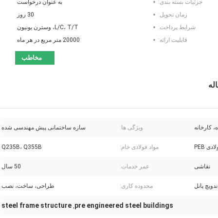
جزئیات بسته بندی:
به عنوان درخواست
زمان تحویل:
30 روز
شرایط پرداخت:
L/C، T/T، وسترن یونیون
قابلیت ارائه:
20000 متر مربع در هر ماه
مخاطب
، کارخانه
ویژگی ها:
سازه ساختمانی پیش مهندسی شده
ی PEB
مواد فولادی خام:
Q235B، Q355B
نقاشی
عمر خدمات:
50 سال
دویچ پانل
محدوده کاری:
طراحی، ساخت، نصب
steel frame structure
pre engineered steel buildings
,