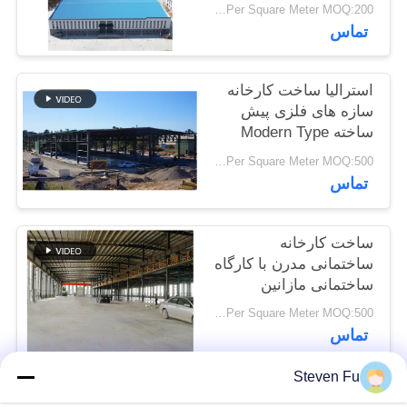
USD25-USD45 Per Square Meter MOQ:200 متر مربع
تماس
راه
حل
استرالیا ساخت کارخانه
خطا
سازه های فلزی پیش
ساخته Modern Type
Truss Roof
USD29-USD99 Per Square Meter MOQ:500 متر مربع
BLOG
تماس
SITEMAP
ساخت کارخانه
ساختمانی مدرن با کارگاه
PRIVACY
ساختمانی مازانین
POLICY
USD29-USD99 Per Square Meter MOQ:500 متر مربع
تماس
Steven Fu