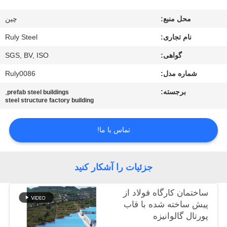
ما
محل منبع:
چين
تور
نام تجاری:
Ruly Steel
کارخانه
گواهی:
SGS, BV, ISO
شماره مدل:
Ruly0086
کنترل
برجسته:
,
prefab steel buildings
steel structure factory building
کیفیت
تماس با ما!
با
ما
جزئیات را آشکار کنید
تماس
بگیرید
ساختمان کارگاه فولاد از
پیش ساخته شده با قاب
پورتال گالوانیزه
اخبار