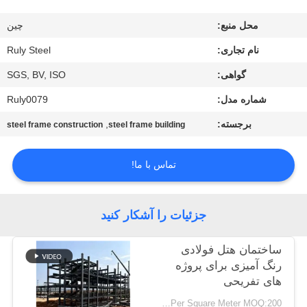
ما
محل منبع:
چين
تور
نام تجاری:
Ruly Steel
کارخانه
گواهی:
SGS, BV, ISO
شماره مدل:
Ruly0079
کنترل
برجسته:
,
steel frame construction
steel frame building
کیفیت
تماس با ما!
با
ما
جزئیات را آشکار کنید
تماس
ساختمان هتل فولادی
بگیرید
رنگ آمیزی برای پروژه
های تفریحی
اخبار
USD19-USD39 Per Square Meter MOQ:200 متر مربع