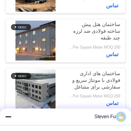
تماس
راه
حل
ساختمان هتل پیش
ساخته فولادی ضد لرزه
خطا
چند طبقه
USD29-USD49 Per Square Meter MOQ:200 متر مربع
BLOG
تماس
SITEMAP
ساختمان های اداری
فولادی با مونتاژ سریع و
سفارشی برای مشاغل
PRIVACY
مدرن
USD29-USD99 Per Square Meter MOQ:200 متر مربع
POLICY
تماس
Steven Fu
دسته بندی های محبوب
همه